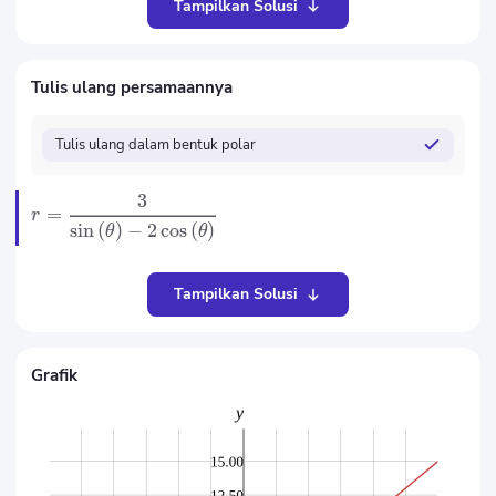
Tampilkan Solusi
Tulis ulang persamaannya
Tulis ulang dalam bentuk polar
3
=
r
sin
(
)
−
2
cos
(
)
θ
θ
Tampilkan Solusi
Grafik