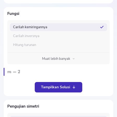
Fungsi
Carilah kemiringannya
Carilah inversnya
Hitung turunan
Muat lebih banyak
=
2
m
Tampilkan Solusi
Pengujian simetri