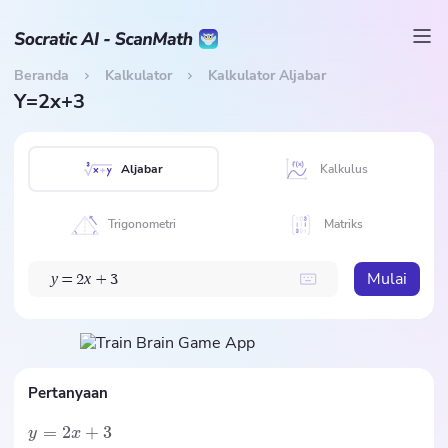
Beranda
Kalkulator
Kalkulator Aljabar
Y=2x+3
Aljabar
Kalkulus
Trigonometri
Matriks
Mulai
y
x
=
2
+
3
Pertanyaan
=
2
+
3
y
x