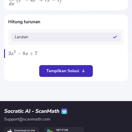
(
)
x
x
x
d
x
Hitung turunan
Larutan
2
3
−
8
+
7
x
x
Tampilkan Solusi
Support@scanmath.com