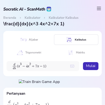
Beranda
Kalkulator
Kalkulator Kalkulus
\frac{d}{dx}(x^3 4x^2+7x 1)
Aljabar
Kalkulus
Trigonometri
Matriks
d
3
2
Mulai
x
x
x
(
−
4
+
7
−
1
)
d
x
Pertanyaan
d
3
2
−
4
+
7
−
1