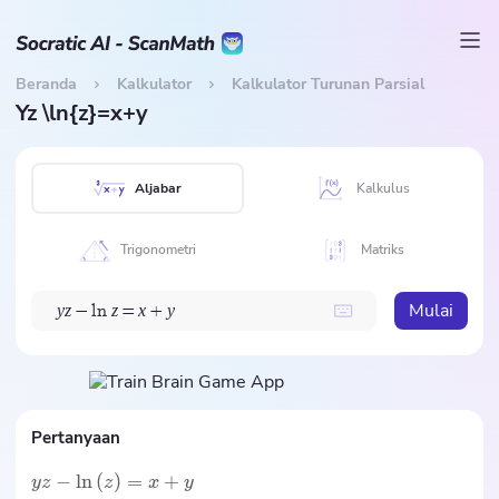
Beranda
Kalkulator
Kalkulator Turunan Parsial
Yz \ln{z}=x+y
Aljabar
Kalkulus
Trigonometri
Matriks
Mulai
y
z
z
x
y
−
l
n
=
+
Pertanyaan
−
ln
(
)
=
+
yz
z
x
y