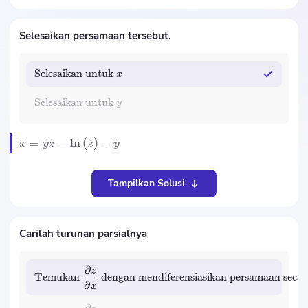
Selesaikan persamaan tersebut.
Selesaikan untuk
x
Selesaikan untuk
y
=
−
ln
(
)
−
x
yz
z
y
Tampilkan Solusi
Carilah turunan parsialnya
∂
z
Temukan
dengan mendiferensiasikan persamaan secar
∂
x