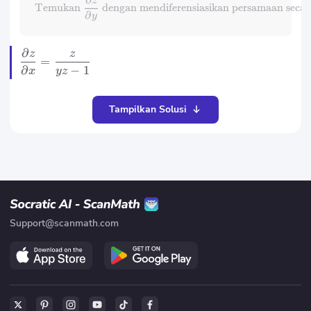
∂
z
Temukan
dengan mendiferensiasikan persamaan secar
∂
y
∂
z
z
=
−
1
∂
yz
x
Tampilkan Solusi
Support@scanmath.com