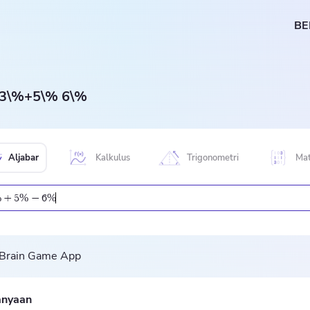
BE
3\%+5\% 6\%
Aljabar
Kalkulus
Trigonometri
Mat
%
%
%
+
5
−
6
anyaan