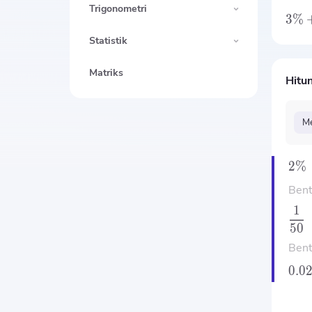
Trigonometri
3%
Statistik
Matriks
Hitun
Me
2%
Bent
1
50
Bent
0.0