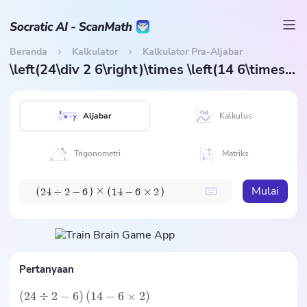
Beranda
Kalkulator
Kalkulator Pra-Aljabar
\left(24\div 2 6\right)\times \left(14 6\times 2\right)
Aljabar
Kalkulus
Trigonometri
Matriks
Mulai
×
(
)
(
)
2
4
÷
2
−
6
1
4
−
6
×
2
Pertanyaan
(
24
÷
2
−
6
)
(
14
−
6
×
2
)