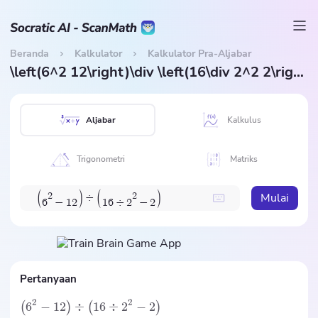
Beranda
Kalkulator
Kalkulator Pra-Aljabar
\left(6^2 12\right)\div \left(16\div 2^2 2\right)
Aljabar
Kalkulus
Trigonometri
Matriks
(
)
(
)
Mulai
2
2
÷
6
−
1
2
1
6
÷
2
−
2
Pertanyaan
2
2
6
−
12
÷
16
÷
2
−
2
(
)
(
)