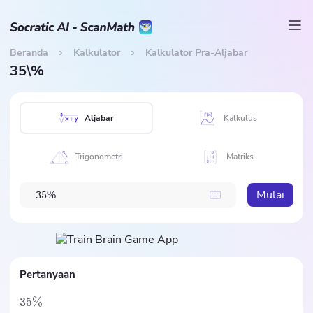
Beranda
Kalkulator
Kalkulator Pra-Aljabar
35\%
Aljabar
Kalkulus
Trigonometri
Matriks
Mulai
%
3
5
Pertanyaan
35%