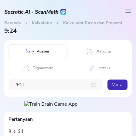
Beranda
Kalkulator
Kalkulator Rasio dan Proporsi
9:24
Aljabar
Kalkulus
Trigonometri
Matriks
Mulai
9
:
2
4
Pertanyaan
9
÷
24