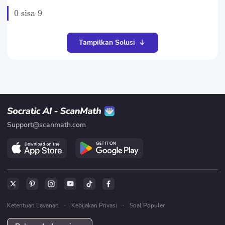
0
sisa
9
Tampilkan Solusi
Support@scanmath.com
Ketentuan Layanan
·
Kebijakan Privasi
·
Soal Populer