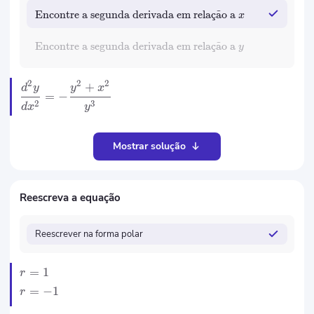
Encontre a segunda derivada em rela
c
¸
a
˜
o a
x
Encontre a segunda derivada em rela
c
¸
a
˜
o a
y
2
2
2
+
d
y
y
x
=
−
2
3
d
x
y
Mostrar solução
Reescreva a equação
Reescrever na forma polar
=
1
r
=
−
1
r