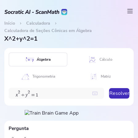
Início
Calculadora
Calculadora de Seções Cônicas em Álgebra
X^2+y^2=1
Álgebra
Cálculo
Trigonometria
Matriz
Resolver
2
2
x
y
+
=
1
Pergunta