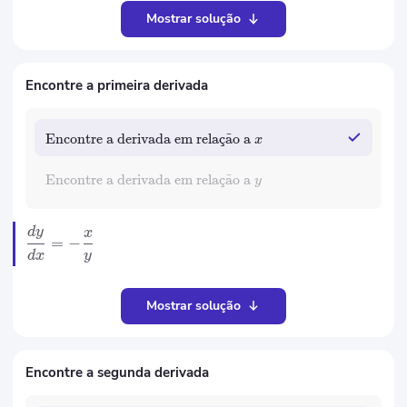
Mostrar solução
Encontre a primeira derivada
Encontre a derivada em rela
c
¸
a
˜
o a
x
Encontre a derivada em rela
c
¸
a
˜
o a
y
d
y
x
=
−
y
d
x
Mostrar solução
Encontre a segunda derivada