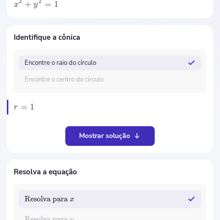
2
2
+
=
1
x
y
Identifique a cônica
Encontre o raio do círculo
Encontre o centro do círculo
=
1
r
Mostrar solução
Resolva a equação
Resolva para
x
Resolva para
y