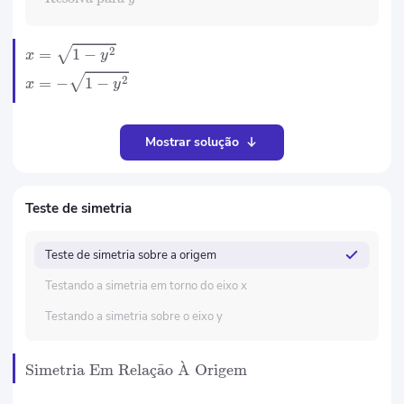
2
=
1
−
x
y
2
=
−
1
−
x
y
Mostrar solução
Teste de simetria
Teste de simetria sobre a origem
Testando a simetria em torno do eixo x
Testando a simetria sobre o eixo y
ˋ
Simetria Em Rela
¸
c
˜
a
o
A
Origem