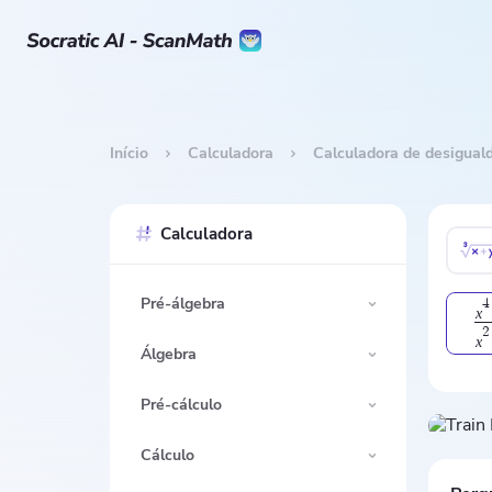
Início
Calculadora
Calculadora de desigual
Calculadora
Pré-álgebra
4
x
2
x
Álgebra
Pré-cálculo
Cálculo