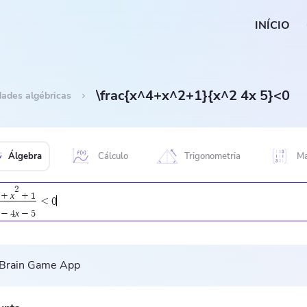
INÍCIO
\frac{x^4+x^2+1}{x^2 4x 5}<0
dades algébricas
Álgebra
Cálculo
Trigonometria
Ma
2
x
+
+
1
<
0
x
−
4
−
5