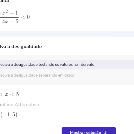
unta
2
+
+
1
x
<
0
−
4
−
5
x
lva a desigualdade
solva a desigualdade testando os valores no intervalo
solva a desigualdade separando em casos
<
<
5
x
ulário Alternativo
(
−
1
,
5
)
Mostrar solução