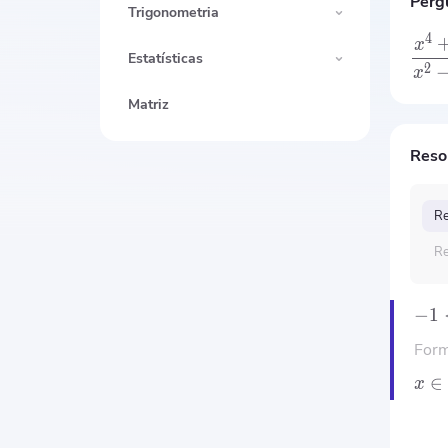
Perg
Trigonometria
4
x
Estatísticas
2
x
Matriz
Reso
Re
Re
−
1
Form
∈
x