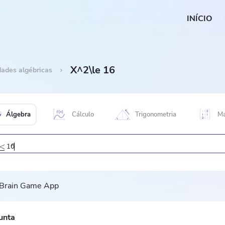
INÍCIO
X^2\le 16
dades algébricas
Álgebra
Cálculo
Trigonometria
Ma
≤
1
6
unta