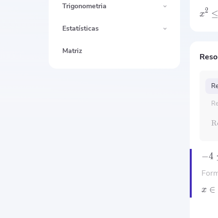
Trigonometria
2
x
Estatísticas
Matriz
Reso
Re
Re
R
−
4
Form
∈
x