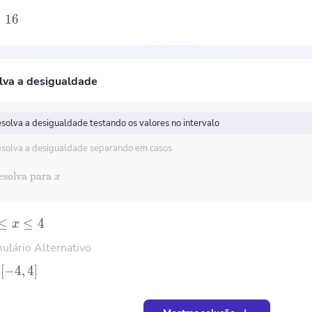
≤
16
lva a desigualdade
solva a desigualdade testando os valores no intervalo
solva a desigualdade separando em casos
esolva para
x
≤
≤
4
x
ulário Alternativo
[
−
4
,
4
]