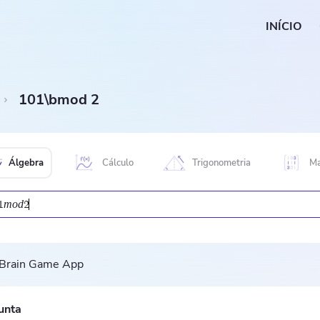
INÍCIO
101\bmod 2
Álgebra
Cálculo
Trigonometria
Ma
m
o
d
1
2
unta