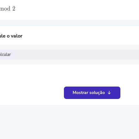
mod
2
le o valor
lcular
Mostrar solução