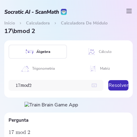
Início
Calculadora
Calculadora De Módulo
17\bmod 2
Álgebra
Cálculo
Trigonometria
Matriz
Resolver
m
o
d
1
7
2
Pergunta
17
mod
2