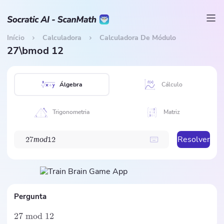
Início
Calculadora
Calculadora De Módulo
27\bmod 12
Álgebra
Cálculo
Trigonometria
Matriz
Resolver
m
o
d
2
7
1
2
Pergunta
27
mod
12