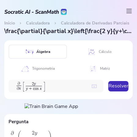
Início
Calculadora
Calculadora de Derivadas Parciais
\frac{\partial}{\partial x}\left[\frac{2 y}{y+\cos x}\right]
Álgebra
Cálculo
Trigonometria
Matriz
[
]
y
∂
2
Resolver
x
y
x
∂
+
c
o
s
Pergunta
2
∂
y