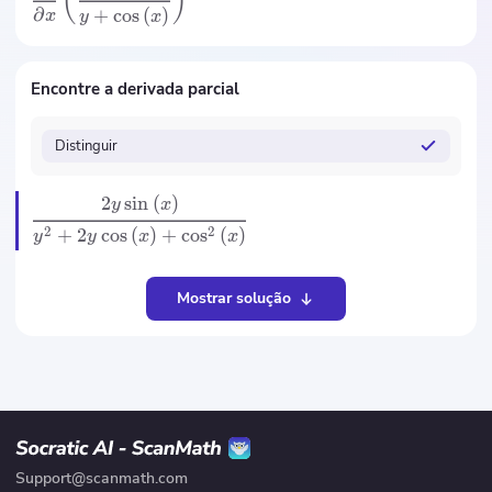
(
)
∂
+
cos
(
)
x
y
x
Encontre a derivada parcial
Distinguir
2
sin
(
)
y
x
2
2
+
2
cos
(
)
+
cos
(
)
y
y
x
x
Mostrar solução
Support@scanmath.com