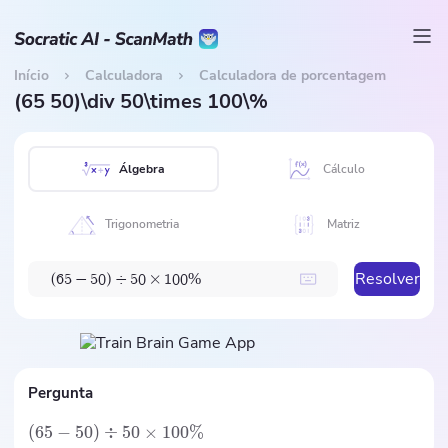
Início
Calculadora
Calculadora de porcentagem
(65 50)\div 50\times 100\%
Álgebra
Cálculo
Trigonometria
Matriz
Resolver
%
(
6
5
−
5
0
)
÷
5
0
×
1
0
0
Pergunta
(
65
−
50
)
÷
50
×
100%