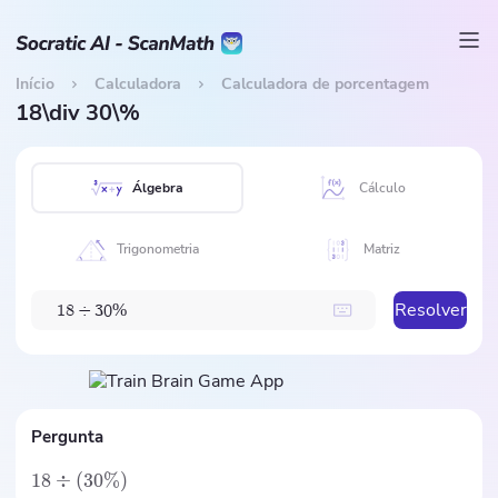
Início
Calculadora
Calculadora de porcentagem
18\div 30\%
Álgebra
Cálculo
Trigonometria
Matriz
Resolver
%
1
8
÷
3
0
Pergunta
18
÷
(
30%
)