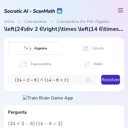
Início
Calculadora
Calculadora De Pré-Álgebra
\left(24\div 2 6\right)\times \left(14 6\times 2\right)
Álgebra
Cálculo
Trigonometria
Matriz
Resolver
×
(
)
(
)
2
4
÷
2
−
6
1
4
−
6
×
2
Pergunta
(
24
÷
2
−
6
)
(
14
−
6
×
2
)