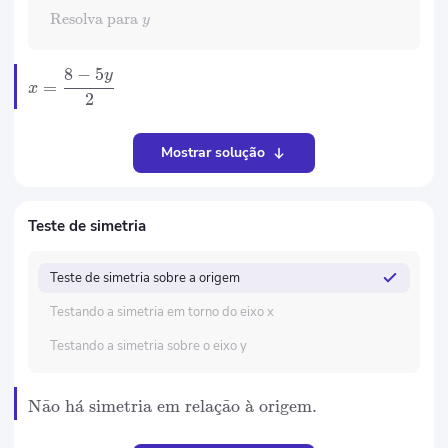
Resolva para
y
8
−
5
y
=
x
2
Mostrar solução
Teste de simetria
Teste de simetria sobre a origem
Testando a simetria em torno do eixo x
Testando a simetria sobre o eixo y
N
˜
a
o h
ˊ
a
simetria em rela
¸
c
˜
a
o
ˋ
a
origem.