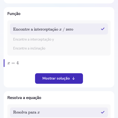
Função
Encontre a intercepta
c
¸
a
˜
o
/ zero
x
Encontre a interceptação y
Encontre a inclinação
=
4
x
Mostrar solução
Resolva a equação
Resolva para
x