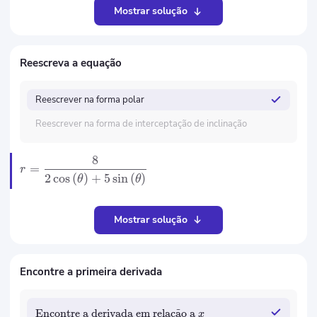
Mostrar solução
Reescreva a equação
Reescrever na forma polar
Reescrever na forma de interceptação de inclinação
8
=
r
2
cos
(
)
+
5
sin
(
)
θ
θ
Mostrar solução
Encontre a primeira derivada
Encontre a derivada em rela
c
¸
a
˜
o a
x