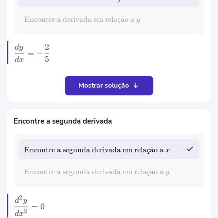
Encontre a derivada em rela
c
¸
a
˜
o a
y
2
d
y
=
−
5
d
x
Mostrar solução
Encontre a segunda derivada
Encontre a segunda derivada em rela
c
¸
a
˜
o a
x
Encontre a segunda derivada em rela
c
¸
a
˜
o a
y
2
d
y
=
0
2
d
x