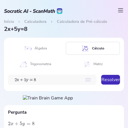
Início
Calculadora
Calculadora de Pré-cálculo
2x+5y=8
Álgebra
Cálculo
Trigonometria
Matriz
Resolver
x
y
2
+
5
=
8
Pergunta
2
+
5
=
8
x
y