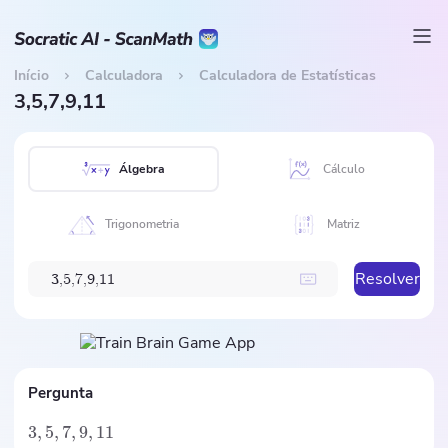
Início
Calculadora
Calculadora de Estatísticas
3,5,7,9,11
Álgebra
Cálculo
Trigonometria
Matriz
Resolver
3
,
5
,
7
,
9
,
1
1
Pergunta
3
,
5
,
7
,
9
,
11