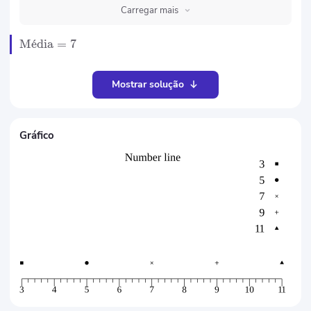
Carregar mais
M
ˊ
e
dia
=
7
Mostrar solução
Gráfico