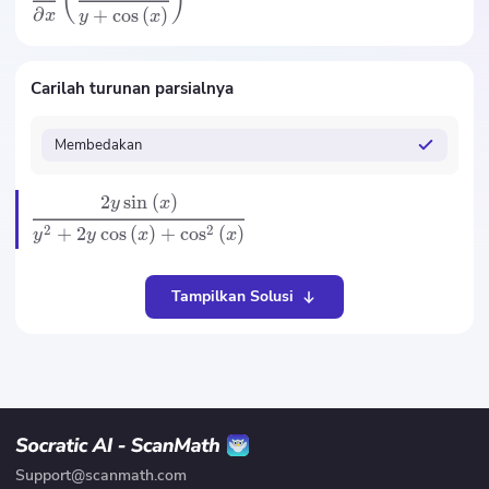
(
)
∂
+
cos
(
)
x
y
x
Carilah turunan parsialnya
Membedakan
2
sin
(
)
y
x
2
2
+
2
cos
(
)
+
cos
(
)
y
y
x
x
Tampilkan Solusi
Support@scanmath.com