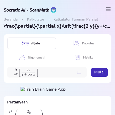
Beranda
Kalkulator
Kalkulator Turunan Parsial
\frac{\partial}{\partial x}\left[\frac{2 y}{y+\cos x}\right]
Aljabar
Kalkulus
Trigonometri
Matriks
[
]
y
∂
2
Mulai
x
y
x
∂
+
c
o
s
Pertanyaan
2
∂
y