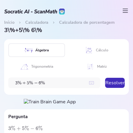
Início
Calculadora
Calculadora de porcentagem
3\%+5\% 6\%
Álgebra
Cálculo
Trigonometria
Matriz
Resolver
%
%
%
3
+
5
−
6
Pergunta
3%
+
5%
−
6%