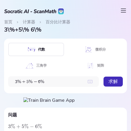
首页
计算器
百分比计算器
3\%+5\% 6\%
代数
微积分
三角学
矩阵
求解
%
%
%
3
+
5
−
6
问题
3%
+
5%
−
6%