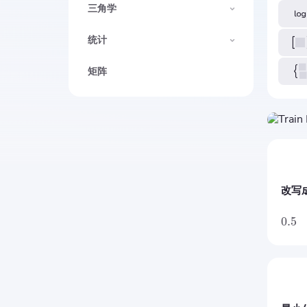
三角学
统计
矩阵
改写
0.5