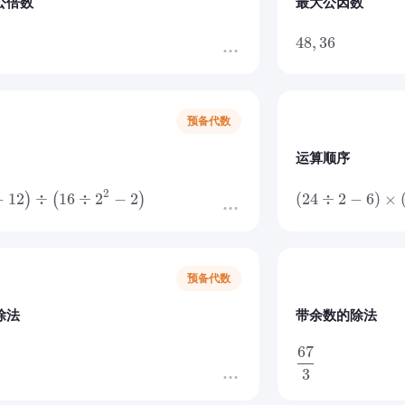
公倍数
最大公因数
48
,
36
预备代数
运算顺序
2
−
12
÷
16
÷
2
−
2
(
24
÷
2
−
6
)
×
)
(
)
预备代数
除法
带余数的除法
67
3