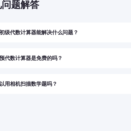
见问题解答
初级代数计算器能解决什么问题？
免费的初级代数计算器可以解决基本数学问题，包括分数、小数
方程，并提供逐步解决方案，帮助您理解每个问题。
预代数计算器是免费的吗？
，它完全免费使用。您可以在线解决初等代数问题，并获得逐步
以用相机扫描数学题吗？
。使用ScanMath应用程序扫描问题，它会自动生成逐步解决方