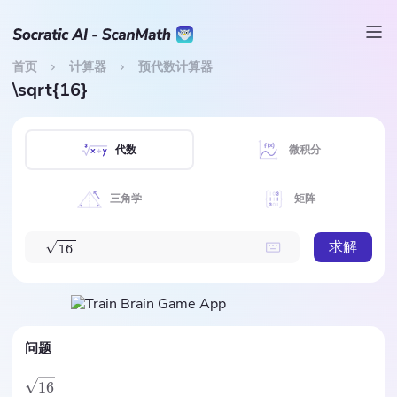
首页
计算器
预代数计算器
\sqrt{16}
代数
微积分
三角学
矩阵
求解
√
1
6
问题
16