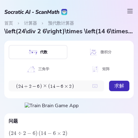
首页
计算器
预代数计算器
\left(24\div 2 6\right)\times \left(14 6\times 2\right)
代数
微积分
三角学
矩阵
求解
×
(
)
(
)
2
4
÷
2
−
6
1
4
−
6
×
2
问题
(
24
÷
2
−
6
)
(
14
−
6
×
2
)