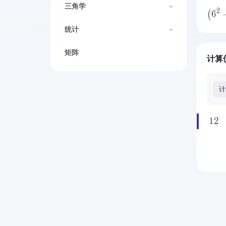
三角学
2
6
(
统计
矩阵
计算
计
12