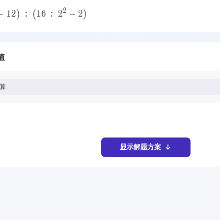
2
−
12
÷
16
÷
2
−
2
)
(
)
值
算
显示解题方案