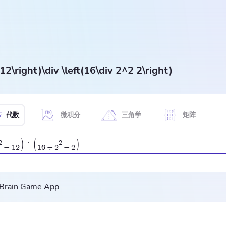
 12\right)\div \left(16\div 2^2 2\right)
代数
微积分
三角学
矩阵
)
(
)
2
2
÷
−
1
2
1
6
÷
2
−
2