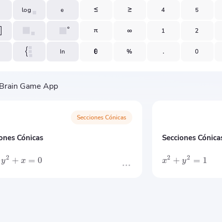
Secciones Cónicas
ones Cónicas
Secciones Cónica
2
2
2
+
=
0
+
=
1
y
x
x
y