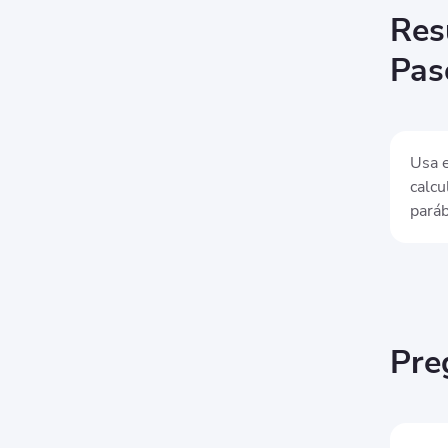
Res
Pas
Usa e
calcu
paráb
Pre