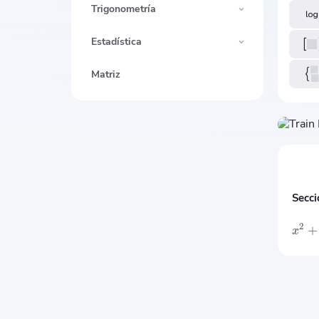
Trigonometría
Estadística
Matriz
Secci
2
+
x