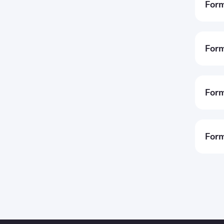
Form
(x - h
(h, k
Form
(x - h
(h, k
Form
(x - h
(h, k
Form
(x - h
(h, k