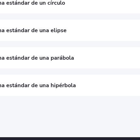
a estándar de un círculo
)² + (y - k)² = r²

) es el centro, r es el radio
a estándar de una elipse
)² / a² + (y - k)² / b² = 1

) es el centro, a es el semieje mayor, b es el semieje menor
a estándar de una parábola
)² = 4p(y - k) o (y - k)² = 4p(x - h)

) es el vértice, p es la distancia del vértice al foco
a estándar de una hipérbola
)² / a² - (y - k)² / b² = 1 o (y - k)² / a² - (x - h)² / b² = 1

) es el centro, a y b son constantes que definen la forma de la h