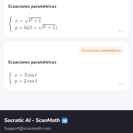
Ecuaciones paramétricas
{
2
=
+
1
x
t
2
=
ln
(
+
+
1
)
y
t
t
Ecuaciones paramétricas
Ecuaciones paramétricas
=
3
sin
{
x
t
=
2
cos
y
t
Support@scanmath.com