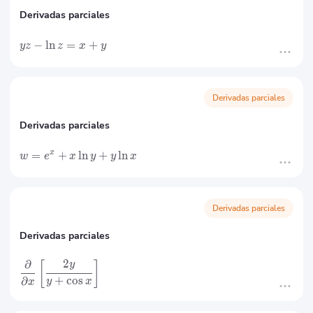
Derivadas parciales
−
ln
=
+
yz
z
x
y
Derivadas parciales
Derivadas parciales
=
+
ln
+
ln
x
w
e
x
y
y
x
Derivadas parciales
Derivadas parciales
2
∂
[
]
y
+
cos
∂
y
x
x