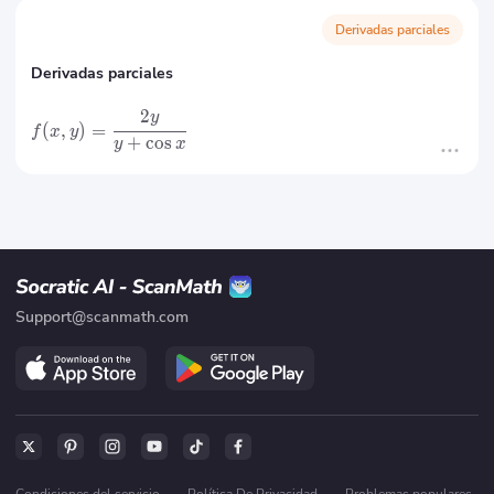
Derivadas parciales
Derivadas parciales
2
y
(
,
)
=
f
x
y
+
cos
y
x
Support@scanmath.com
Condiciones del servicio
·
Política De Privacidad
·
Problemas populares