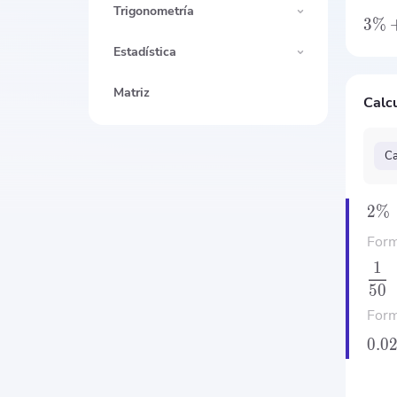
Trigonometría
3%
Estadística
Matriz
Calcu
Ca
2%
Form
1
50
Form
0.0