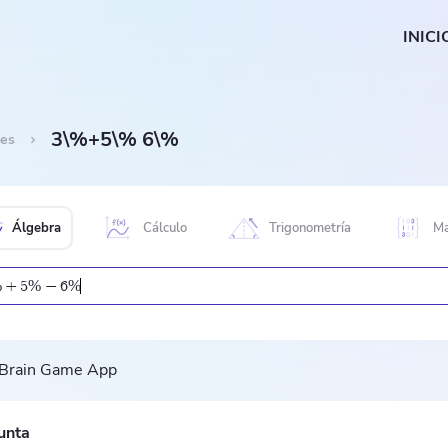
INICI
3\%+5\% 6\%
jes
Álgebra
Cálculo
Trigonometría
Ma
%
%
%
+
5
−
6
unta