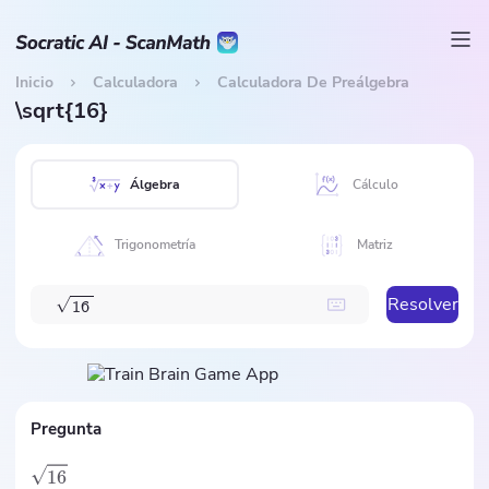
Inicio
Calculadora
Calculadora De Preálgebra
\sqrt{16}
Álgebra
Cálculo
Trigonometría
Matriz
Resolver
√
1
6
Pregunta
16