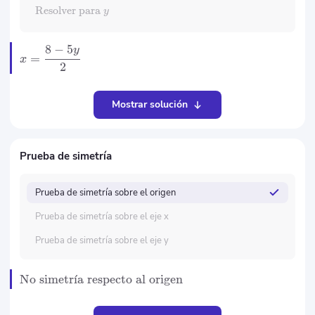
Resolver para
y
8
−
5
y
=
x
2
Mostrar solución
Prueba de simetría
Prueba de simetría sobre el origen
Prueba de simetría sobre el eje x
Prueba de simetría sobre el eje y
No simetr
ˊ
ı
a respecto al origen