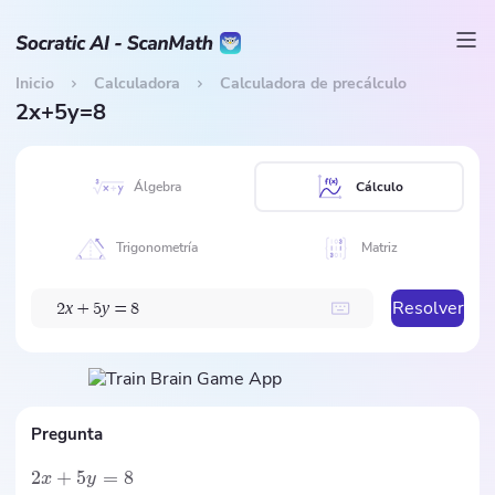
Inicio
Calculadora
Calculadora de precálculo
2x+5y=8
Álgebra
Cálculo
Trigonometría
Matriz
Resolver
x
y
2
+
5
=
8
Pregunta
2
+
5
=
8
x
y