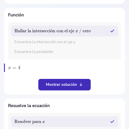
Función
Hallar la intersecci
o
ˊ
n con el eje
/ cero
x
Encuentra la intersección con el eje y
Encuentra la pendiente
=
4
x
Mostrar solución
Resuelve la ecuación
Resolver para
x