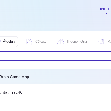
INICI
Álgebra
Cálculo
Trigonometría
Ma
unta :
frac46