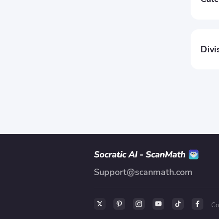
2
3
Divi
0
re
Support@scanmath.com
Co