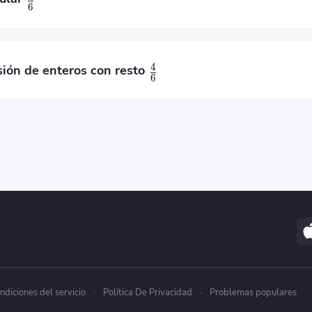
6
4
sión de enteros con resto
6
sto
4
ndiciones del servicio
·
Política De Privacidad
·
Problemas populares