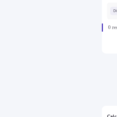
Di
0
re
Calc