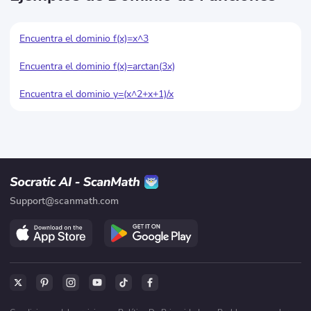
Encuentra el dominio f(x)=x^3
Encuentra el dominio f(x)=arctan(3x)
Encuentra el dominio y
=(x^
2+x+1)/x
Support@scanmath.com