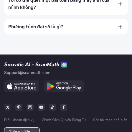
Tôi có thể quét một bài toán bằng máy ảnh của
mình không?
Vâng. Sử dụng ứng dụng ScanMath để quét vấn đề, ứng dụng 
sẽ tự động tạo ra các giải pháp từng bước.
Phương trình đại số là gì?
Một phương trình đại số là một tuyên bố toán học cho biết hai 
biểu thức đại số bằng nhau, sử dụng dấu bằng. Ví dụ, 3(x-
2)=2x+5
Support@scanmath.com
Điều khoản dịch vụ
·
Chính Sách Quyền Riêng Tư
·
Các bài toán phổ biến