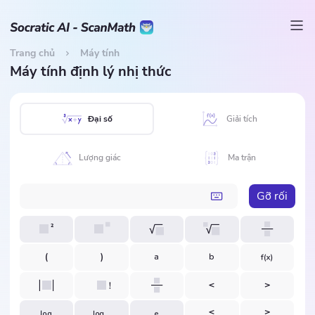
Trang chủ
Máy tính
Máy tính định lý nhị thức
Đại số
Giải tích
Lượng giác
Ma trận
Gỡ rối