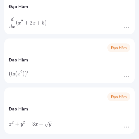
Đạo Hàm
d
2
(
+
2
+
5
)
x
x
d
x
Đạo Hàm
Đạo Hàm
2
′
(
ln
(
)
)
x
Đạo Hàm
Đạo Hàm
2
2
+
=
3
+
x
y
x
y