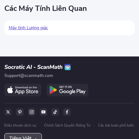
Các Máy Tính Liên Quan
Máy tính Lượng giác
Support@scanmath.com
Điều khoản dịch vụ
·
Chính Sách Quyền Riêng Tư
·
Các bài toán phổ biến
Tiếng Việt