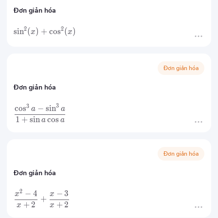
Đơn giản hóa
2
2
sin
(
)
+
cos
(
)
x
x
Đơn giản hóa
Đơn giản hóa
3
3
cos
−
sin
a
a
1
+
sin
cos
a
a
Đơn giản hóa
Đơn giản hóa
2
−
4
−
3
x
x
+
+
2
+
2
x
x