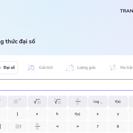
TRAN
g thức đại số
Đại số
Giải tích
Lượng giác
Ma trậ