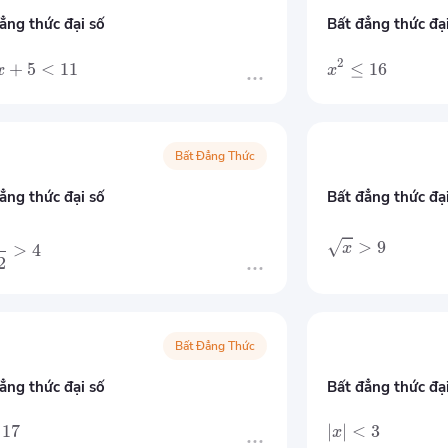
ẳng thức đại số
Bất đẳng thức đạ
2
+
5
<
11
≤
16
x
x
Bất Đẳng Thức
ẳng thức đại số
Bất đẳng thức đạ
>
9
>
4
x
2
Bất Đẳng Thức
ẳng thức đại số
Bất đẳng thức đạ
17
∣
∣
<
3
x