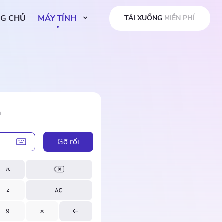
G CHỦ
MÁY TÍNH
TẢI XUỐNG
MIỄN PHÍ
n
Gỡ rối