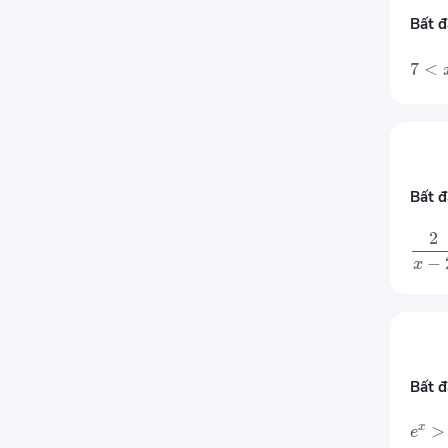
Bất đ
7
<
Bất đ
2
−
x
Bất đ
x
>
e