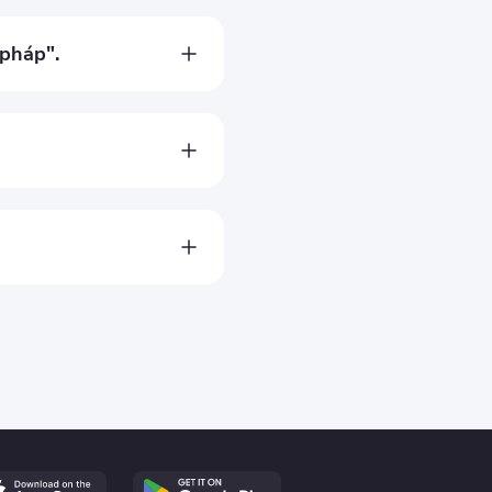
 pháp".
i biến không có giá trị 
c."
rị thực của biến số. Ví 
úng. Thay vì chỉ một số, 
ới dạng bất đẳng thức 