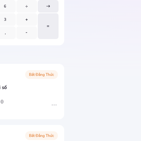
Bất Đẳng Thức
i số
0
Bất Đẳng Thức