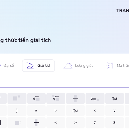
TRAN
 thức tiền giải tích
Đại số
Giải tích
Lượng giác
Ma trậ