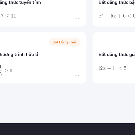
ẳng thức tuyến tính
Bất đẳng thức bậ
2
7
≤
11
−
5
+
6
<
x
x
Bất Đẳng Thức
hương trình hữu tỉ
Bất đẳng thức giá
1
∣2
−
1∣
<
5
x
≥
0
3