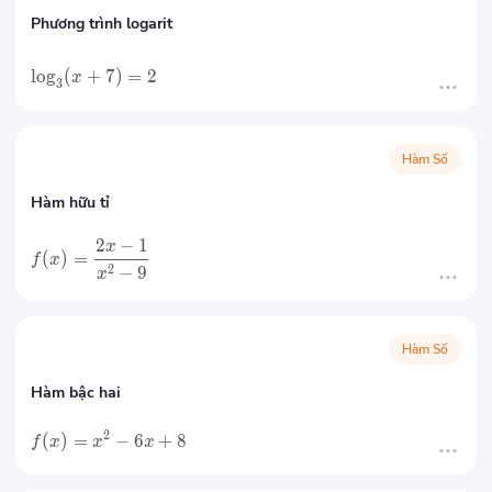
Phương trình logarit
lo
g
(
+
7
)
=
2
x
3
Hàm Số
Hàm hữu tỉ
2
−
1
x
(
)
=
f
x
2
−
9
x
Hàm Số
Hàm bậc hai
2
(
)
=
−
6
+
8
f
x
x
x