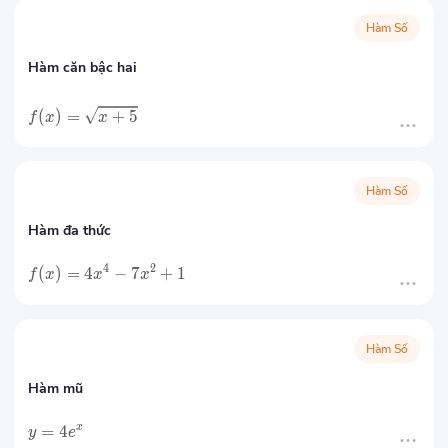
Hàm Số
Hàm căn bậc hai
(
)
=
+
5
f
x
x
Hàm Số
Hàm đa thức
4
2
(
)
=
4
−
7
+
1
f
x
x
x
Hàm Số
Hàm mũ
=
4
x
y
e