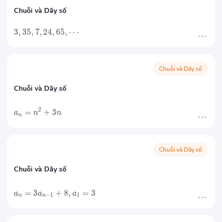
Chuỗi và Dãy số
3
,
35
,
7
,
24
,
65
,
⋯
Chuỗi và Dãy số
Chuỗi và Dãy số
2
=
+
3
a
n
n
n
Chuỗi và Dãy số
Chuỗi và Dãy số
=
3
+
8
,
=
3
a
a
a
−
1
1
n
n