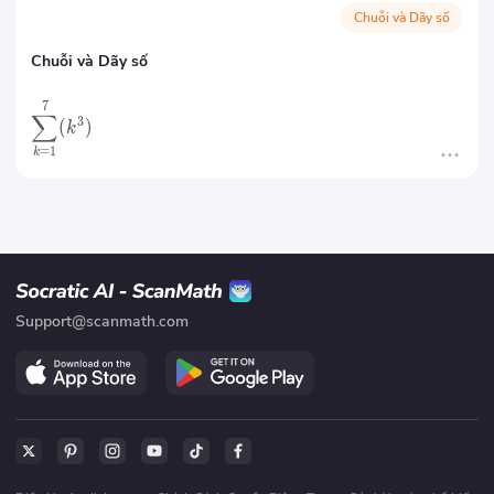
Chuỗi và Dãy số
Chuỗi và Dãy số
7
∑
3
(
)
k
=
1
k
Support@scanmath.com