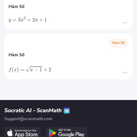
Hàm Số
2
=
3
+
2
+
1
y
x
x
Hàm Số
Hàm Số
(
)
=
−
1
+
2
f
x
x
Support@scanmath.com