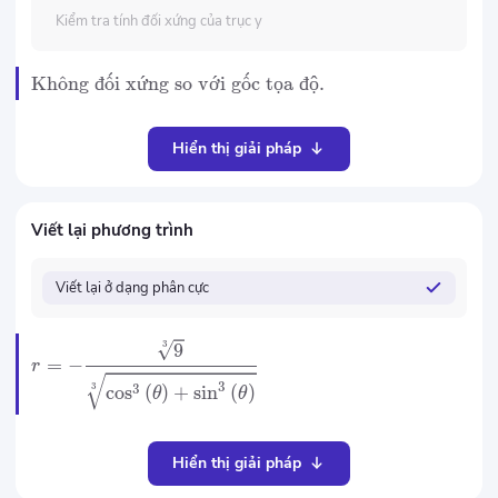
Kiểm tra tính đối xứng của trục y
ˊ
ˊ
Kh
ˆ
o
ng
đ
ˆ
o
i x
ứ
ng so v
ớ
i g
ˆ
o
c t
ọ
a
đ
ộ
.
Hiển thị giải pháp
Viết lại phương trình
Viết lại ở dạng phân cực
3
9
=
−
r
3
3
3
cos
(
)
+
sin
(
)
θ
θ
Hiển thị giải pháp