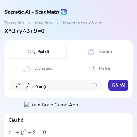
Trang chủ
Máy tính
Máy tính tọa độ cực
X^3+y^3+9=0
Đại số
Giải tích
Lượng giác
Ma trận
Gỡ rối
3
3
x
y
+
+
9
=
0
Câu hỏi
3
3
+
+
9
=
0
x
y