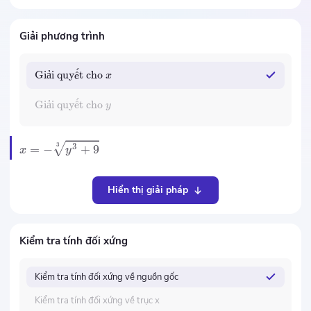
Giải phương trình
ˊ
Giải quy
ˆ
e
t cho
x
ˊ
Giải quy
ˆ
e
t cho
y
3
3
=
−
+
9
x
y
Hiển thị giải pháp
Kiểm tra tính đối xứng
Kiểm tra tính đối xứng về nguồn gốc
Kiểm tra tính đối xứng về trục x