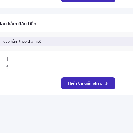
đạo hàm đầu tiên
m đạo hàm theo tham số
1
=
t
Hiển thị giải pháp