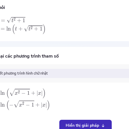
hỏi
2
=
+
1
t
(
)
2
=
ln
+
+
1
t
t
lại các phương trình tham số
ết phương trình hình chữ nhật
(
)
2
ln
−
1
+
∣
∣
x
x
(
)
2
ln
−
−
1
+
∣
∣
x
x
Hiển thị giải pháp