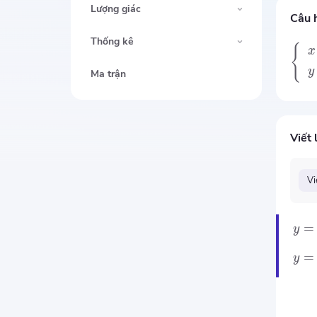
Lượng giác
Câu 
Thống kê
{
x
y
Ma trận
Viết 
Vi
=
y
=
y