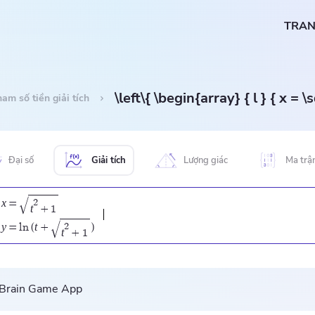
TRAN
am số tiền giải tích
Đại số
Giải tích
Lượng giác
Ma trậ
√
x
2
=
t
+
1
√
y
t
2
=
l
n
(
+
)
t
+
1