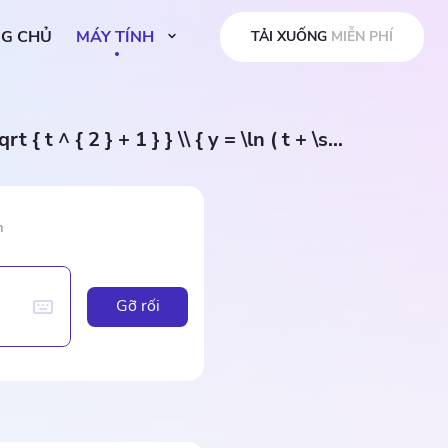
G CHỦ
MÁY TÍNH
TẢI XUỐNG
MIỄN PHÍ
\left\{ \begin{array} { l } { x = \sqrt { t ^ { 2 } + 1 } } \\ { y = \ln ( t + \sqrt { t ^ { 2 } + 1 } ) } \end{array} \right.
n
Gỡ rối