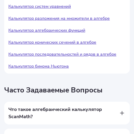
Калькулятор систем уравнений
Калькулятор разложения на множители в алгебре
Калькулятор алгебраических функций
Калькулятор конических сечений в алгебре
Калькулятор последовательностей и рядов в алгебре
Калькулятор бинома Ньютона
Часто Задаваемые Вопросы
Что такое алгебраический калькулятор
ScanMath?
ScanMath — это бесплатный онлайн-алгебраический 
калькулятор, который помогает решать алгебраические 