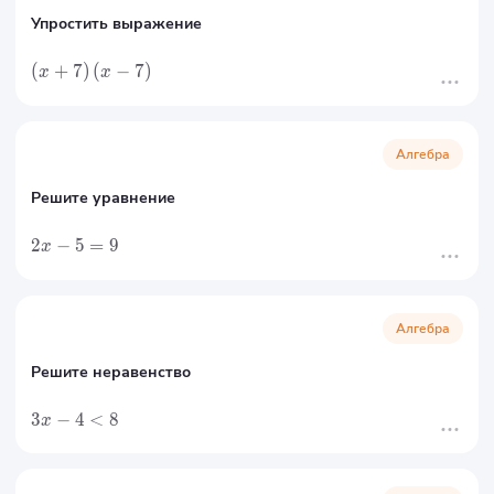
Упростить выражение
(
+
7
)
(
−
7
)
x
x
Алгебра
Решите уравнение
2
−
5
=
9
x
Алгебра
Решите неравенство
3
−
4
<
8
x