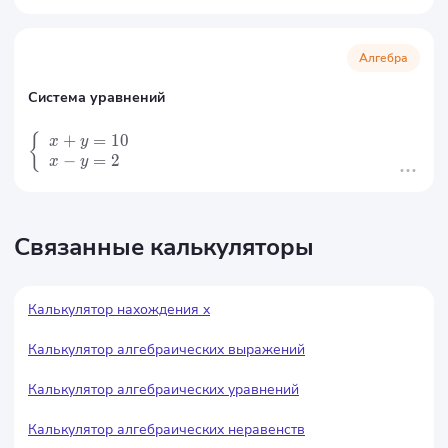
Алгебра
Система уравнений
+
=
10
{
x
y
−
=
2
x
y
Связанные калькуляторы
Калькулятор нахождения x
Калькулятор алгебраических выражений
Калькулятор алгебраических уравнений
Калькулятор алгебраических неравенств