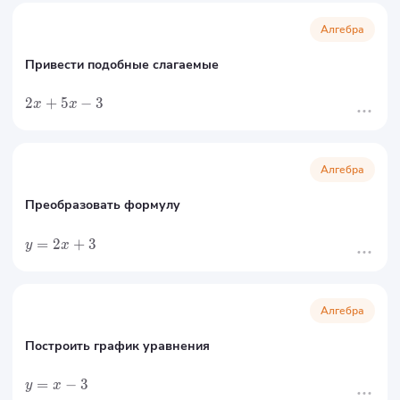
Алгебра
Привести подобные слагаемые
2
+
5
−
3
x
x
Алгебра
Преобразовать формулу
=
2
+
3
y
x
Алгебра
Построить график уравнения
=
−
3
y
x