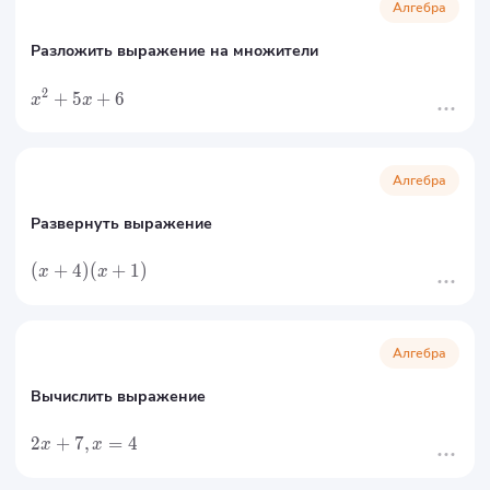
Алгебра
Разложить выражение на множители
2
+
5
+
6
x
x
Алгебра
Развернуть выражение
(
+
4
)
(
+
1
)
x
x
Алгебра
Вычислить выражение
2
+
7
,
=
4
x
x