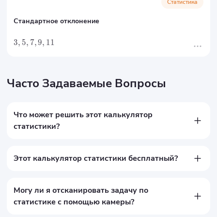
Статистика
Стандартное отклонение
3
,
5
,
7
,
9
,
11
Часто Задаваемые Вопросы
Что может решить этот калькулятор
статистики?
Этот бесплатный калькулятор статистики помогает вам 
определить среднее значение, медиану, моду, размах, 
дисперсию и стандартное отклонение для набора 
Этот калькулятор статистики бесплатный?
данных, с пошаговыми решениями и примерами.
Да, это совершенно бесплатно. Вы можете решать 
задачи по статистике онлайн и получать пошаговые 
объяснения.
Могу ли я отсканировать задачу по
статистике с помощью камеры?
Да. Используйте приложение ScanMath, чтобы 