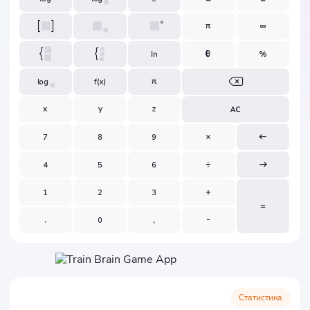
Статистика