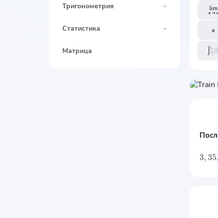
Тригонометрия
Статистика
Матрица
Посл
3
,
35