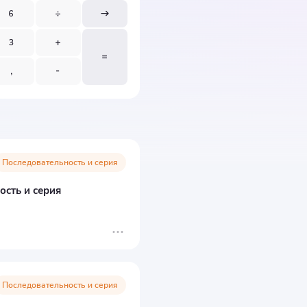
Последовательность и серия
ость и серия
Последовательность и серия