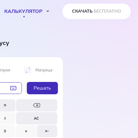
КАЛЬКУЛЯТОР
СКАЧАТЬ
БЕСПЛАТНО
усу
етрия
Матрица
Решать