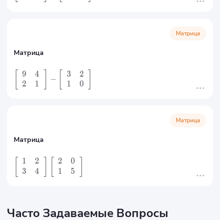
Матрица
Матрица
9
4
3
2
[
]
[
]
−
2
1
1
0
Матрица
Матрица
1
2
2
0
[
]
[
]
3
4
1
5
Часто Задаваемые Вопросы