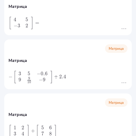
Матрица
4
5
[
]
=
−
3
2
Матрица
Матрица
3
5
−
0.6
[
]
−
÷
2.4
9
9
−
9
10
Матрица
Матрица
1
2
5
6
[
]
[
]
+
3
4
7
8